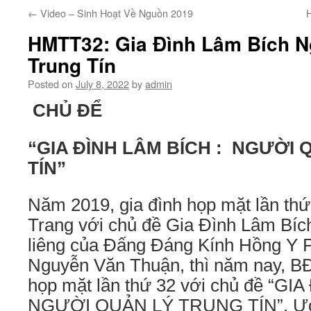
←
Video – Sinh Hoạt Về Nguồn 2019
HMTT32: Gia Đình Lâm Bích N
Trung Tín
Posted on
July 8, 2022
by
admin
CHỦ ĐỂ
“GIA ĐÌNH LÂM BÍCH :
NGƯỜI Q
TÍN”
Năm 2019, gia đình họp mặt lần thứ
Trang với chủ đề Gia Đình Lâm Bích
liêng của Đấng Đáng Kính Hồng Y P
Nguyễn Văn Thuận, thì năm nay, BĐ
họp mặt lần thứ 32 với chủ đề “G
NGƯỜI QUẢN LÝ TRUNG TÍN”. Ước