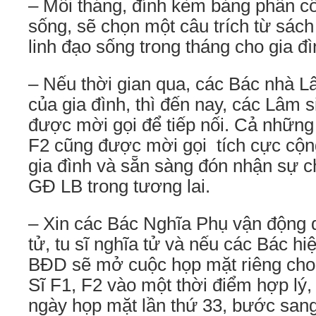
– Mỗi tháng, đính kèm bảng phân c
sống, sẽ chọn một câu trích từ sác
linh đạo sống trong tháng cho gia đì
– Nếu thời gian qua, các Bác nhà Lâ
của gia đình, thì đến nay, các Lâm s
được mời gọi để tiếp nối. Cả những 
F2 cũng được mời gọi tích cực cộng
gia đình và sẵn sàng đón nhận sự c
GĐ LB trong tương lai.
– Xin các Bác Nghĩa Phụ vận động 
tử, tu sĩ nghĩa tử và nếu các Bác hiệ
BĐD sẽ mở cuộc họp mặt riêng cho
Sĩ F1, F2 vào một thời điểm hợp lý,
ngày họp mặt lần thứ 33, bước sa