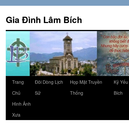
Skip
to
Gia Đình Lâm Bích
content
Trang
Đôi Dòng Lịch
Họp Mặt Truyền
Kỷ Yếu
Chủ
Sử
Thống
Bích
Hình Ảnh
Xưa