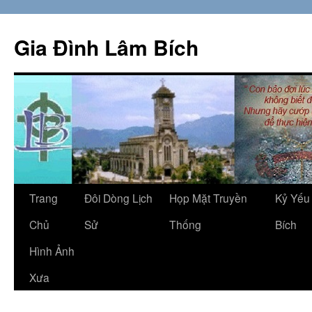
Skip
to
Gia Đình Lâm Bích
content
Trang
Đôi Dòng Lịch
Họp Mặt Truyền
Kỷ Yếu
Chủ
Sử
Thống
Bích
Hình Ảnh
Xưa